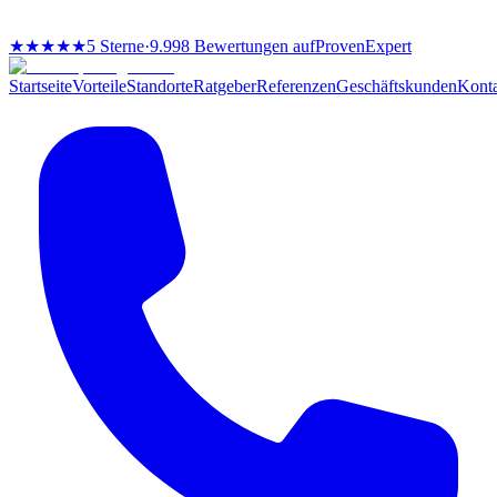
★★★★★
5 Sterne
·
9.998 Bewertungen auf
ProvenExpert
Startseite
Vorteile
Standorte
Ratgeber
Referenzen
Geschäftskunden
Kont