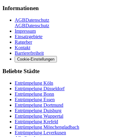
Informationen
AGB
Datenschutz
AGB
Datenschutz
Impressum
Einsatzgebiete
Ratgeber
Kontakt
Barrierefreiheit
Cookie-Einstellungen
Beliebte Städte
Entrümpelung
Köln
Entrümpelung
Düsseldorf
Entrümpelung
Bonn
Entrümpelung
Essen
Entrümpelung
Dortmund
Entrümpelung
Duisburg
Entrümpelung
Wuppertal
Entrümpelung
Krefeld
Entrümpelung
Mönchengladbach
Entrümpelung
Leverkusen