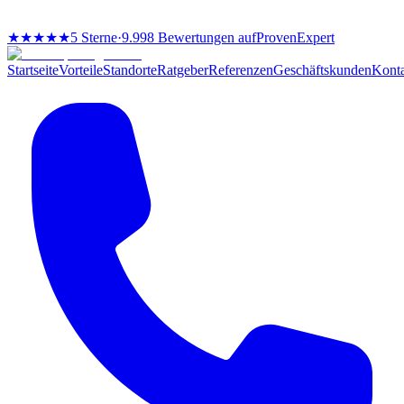
★★★★★
5 Sterne
·
9.998 Bewertungen auf
ProvenExpert
Startseite
Vorteile
Standorte
Ratgeber
Referenzen
Geschäftskunden
Kont