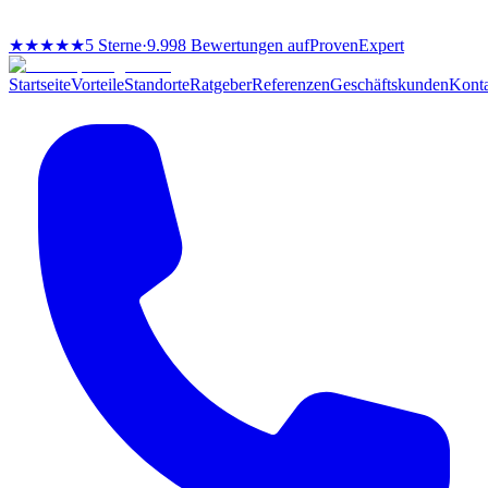
★★★★★
5 Sterne
·
9.998 Bewertungen auf
ProvenExpert
Startseite
Vorteile
Standorte
Ratgeber
Referenzen
Geschäftskunden
Kont